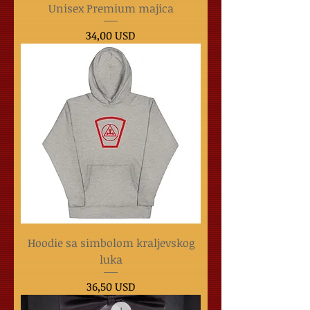
Unisex Premium majica
Cijena
34,00 USD
Hoodie sa simbolom kraljevskog
luka
Cijena
36,50 USD