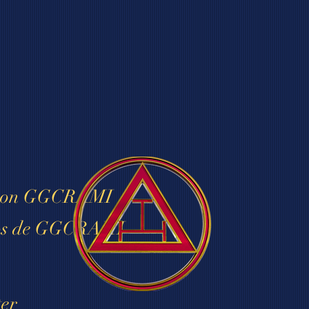
o con GGCRAMI
tos de GGCRAMI
ter