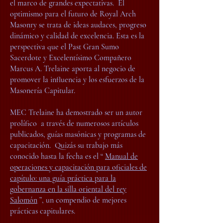
el marco de grandes expectativas.
El
optimismo para el futuro de Royal Arch
Masonry se trata de ideas audaces, progreso
dinámico y calidad de excelencia. Esta es la
perspectiva que el Past Gran Sumo
Sacerdote y Excelentísimo Compañero
Marcus A. Trelaine aporta al negocio de
promover la influencia y los esfuerzos de la
Masonería Capitular.
MEC Trelaine ha demostrado ser un autor
prolífico
a través de numerosos artículos
publicados, guías masónicas y programas de
capacitación.
Quizás su trabajo más
conocido hasta la fecha es el “
Manual de
operaciones y capacitación para oficiales de
capítulo: una guía práctica para la
gobernanza en la silla oriental del rey
Salomón
”, un compendio de mejores
prácticas capitulares.