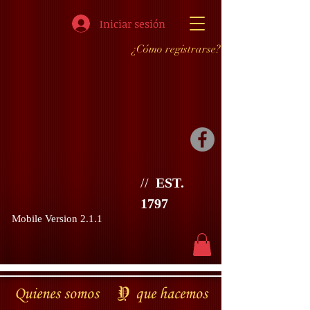
Iniciar sesión
¿Cómo registrarse?
//
EST.
1797
Mobile Version 2.1.1
Y
Quienes somos
que hacemos