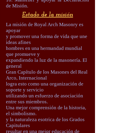
de Misión.
Estado de la misión
La misión de Royal Arch Masonry es
apoyar
y promover una forma de vida que une
ideas afines
hombres en una hermandad mundial
que promueve y
expandiendo la luz de la masonería. El
general
Gran Capítulo de los Masones del Real
Arco, Internacional
logra esto como una organización de
soporte y servicio
utilizando un esfuerzo de asociación
entre sus miembros.
Una mejor comprensión de la historia,
el simbolismo.
y la naturaleza esotrica de los Grados
Capitulares
resultar en una mejor educación de