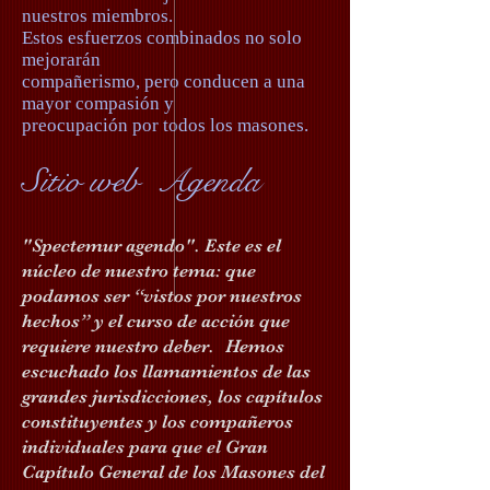
nuestros miembros.
Estos esfuerzos combinados no solo
mejorarán
compañerismo, pero conducen a una
mayor compasión y
preocupación por todos los masones.
Sitio web
Agenda
"Spectemur agendo". Este es el
núcleo de nuestro tema: que
podamos ser “vistos por nuestros
hechos” y el curso de acción que
requiere nuestro deber.
Hemos
escuchado los llamamientos de las
grandes jurisdicciones, los capítulos
constituyentes y los compañeros
individuales para que el Gran
Capítulo General de los Masones del