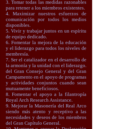
3. Tomar todas las medidas razonables
para retener a los miembros existentes.
4. Maximizar nuestros esfuerzos de
comunicación por todos los medios
disponibles.
5. Vivir y trabajar juntos en un espíritu
de equipo dedicado.
6. Fomentar la mejora de la educación
y el liderazgo para todos los niveles de
membresía.
7. Ser el catalizador en el desarrollo de
la armonía y la unidad con el liderazgo.
del Gran Consejo General y del Gran
Campamento en el apoyo de programas
y actividades conjuntos cuando sean
mutuamente beneficiosos.
8. Fomentar el apoyo a la filantropía
Royal Arch Research Assistance.
9. Mejorar la Masonería del Real Arco
siendo más atento y receptivo a las
necesidades y deseos de los miembros
del Gran Capítulo General.
10. Mantener y apoyar la Declaración