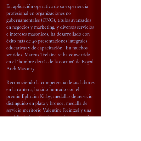
En aplicación operativa de su experiencia
profesional en organizaciones no
gubernamentales (ONG), títulos avanzados
en negocios y marketing, y diversos servicios
e intereses masónicos, ha desarrollado con
éxito más de 40 presentaciones integrales
educativas y de capacitación.
En muchos
sentidos, Marcus Trelaine se ha convertido
en el "hombre detrás de la cortina" de Royal
Arch Masonry.
Reconociendo la competencia de sus labores
en la cantera, ha sido honrado con el
premio Ephraim Kirby, medallas de servicio
distinguido en plata y bronce, medalla de
servicio meritorio Valentine Reintzel y una
medalla de investigación masónica en el rito
de York; y coronado un Inspector General
Honorario 33 ° en el Rito Escocés.