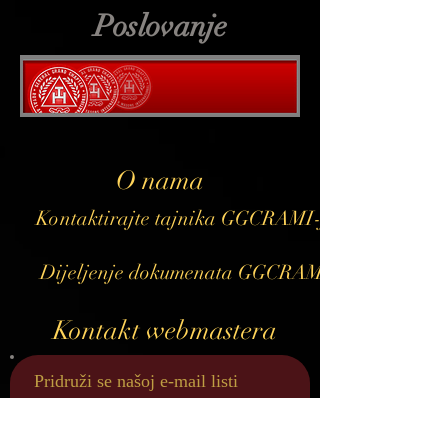
Poslovanje
O nama
Kontaktirajte tajnika GGCRAMI-ja
Dijeljenje dokumenata GGCRAMI
Kontakt webmastera
Pridruži se našoj e-mail listi
Nikada ne propustite ažuriranje