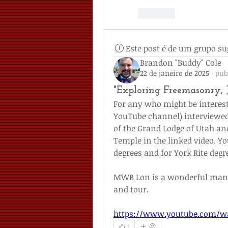
Like
Este post é de um grupo su
Brandon "Buddy" Cole
22 de janeiro de 2025
·
pub
"Exploring Freemasonry, 
For any who might be interest
YouTube channel) interviewed
of the Grand Lodge of Utah and
Temple in the linked video. Yo
degrees and for York Rite degr
MWB Lon is a wonderful man an
and tour.
https://www.youtube.com/wa
1