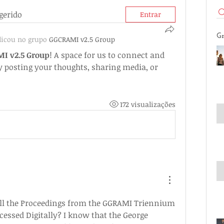
gerido
Entrar
Gr
licou no grupo
GGCRAMI v2.5 Group
I v2.5 Group
! A space for us to connect and 
y posting your thoughts, sharing media, or 
172 visualizações
all the Proceedings from the GGRAMI Triennium 
essed Digitally? I know that the George 