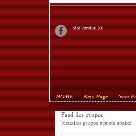
Site Version 2.6
HOME
New Page
New P
Feed dos grupos
Visualize grupos e posts abaixo.