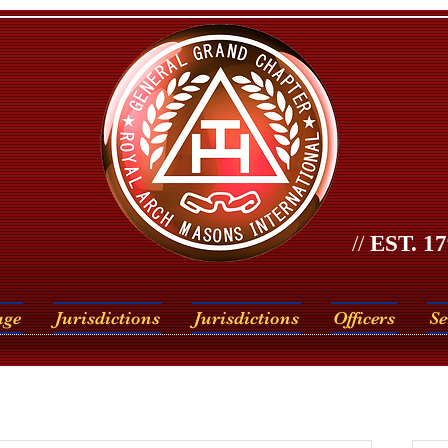
//
EST. 17
age
Jurisdictions
Jurisdictions
Officers
Se