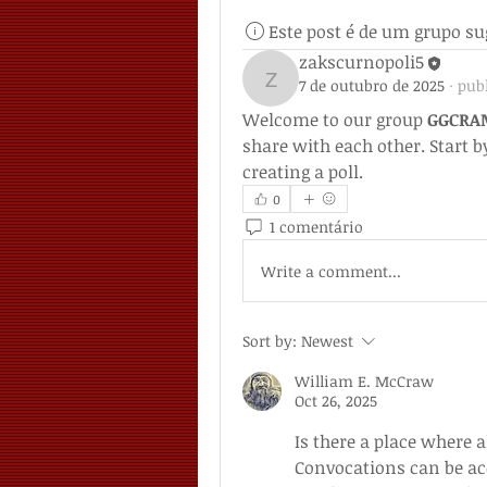
Este post é de um grupo su
zakscurnopoli5
7 de outubro de 2025
·
pub
zakscurnopoli5
Welcome to our group 
GGCRAM
share with each other. Start b
creating a poll.
0
1 comentário
Write a comment...
Sort by:
Newest
William E. McCraw
Oct 26, 2025
Is there a place where 
Convocations can be acc