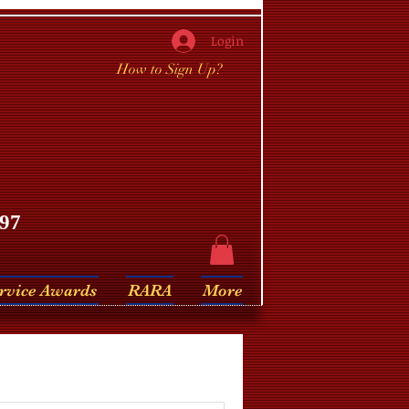
Login
How to Sign Up?
97
rvice Awards
RARA
More