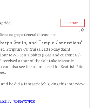
gerido
Entrar
licou no grupo
General Discussions
Joseph Smith, and Temple Connections"
ed, 
Scripture Central
 (a Latter-day Saint 
 our MWB Lon Tibbitts (PGM and current GS) 
 received a tour of the Salt Lake Masonic 
u can also see the rooms used for Scottish Rite 
ees.
d he did a fantastic job giving this interview 
tch?v=7D8t67X7FC0